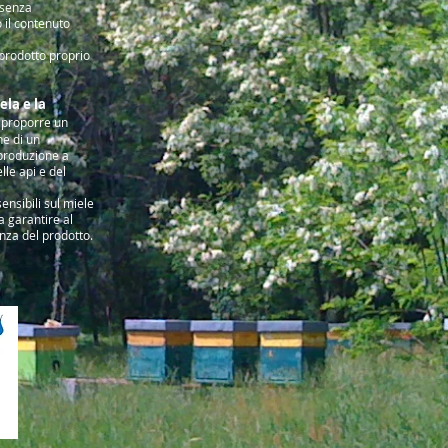
 senza
 il contenuto
 prodotto proprio
ela e la
è proporre un
ne di un
 produzione a
lle api e del
ensibili sul miele
a garantire al
enza del prodotto.