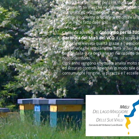
l' estrazione del miele, per centrifugazione,
trattamenti termici che ne danneggerebbero
vitaminico ed enzimatico.
Questo ci consente di ottenere ed offrire un
come viene fatto dalle api!
Consorzio per la Tut
L'Azienda aderisce al
Garanzia dei Mieli del VCO
, il cui scopo 
prodotto di elevata qualità grazie a l' adozio
disciplinare che regolamenta tutte le fasi di
partire dalla cura degli alveari nel rispetto de
nostro territorio.
Ogni anno vengono effettuate analisi molto s
ed accurati controlli aziendali in modo tale d
consumatore l'origine, la purezza e l' eccell