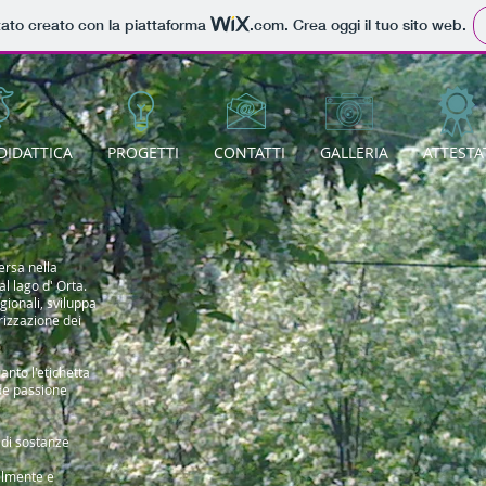
tato creato con la piattaforma
.com
. Crea oggi il tuo sito web.
DIDATTICA
PROGETTI
CONTATTI
GALLERIA
ATTESTA
rsa nella
l lago d' Orta.
gionali, sviluppa
rizzazione dei
uanto l'etichetta
nde passione
 di sostanze
ualmente e