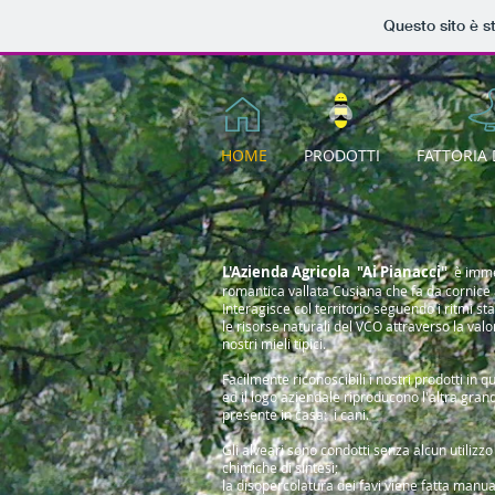
Questo sito è s
HOME
PRODOTTI
FATTORIA 
L'Azienda Agricola "Ai Pianacci"
è imme
romantica vallata Cusiana che fa da cornice a
Interagisce col territorio seguendo i ritmi sta
le risorse naturali del VCO attraverso la valo
nostri mieli tipici.
Facilmente riconoscibili i nostri prodotti in q
ed il logo aziendale riproducono l'altra gra
presente in casa: i cani.
Gli alveari sono condotti senza alcun utilizzo
chimiche di sintesi;
la disopercolatura dei favi viene fatta man